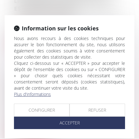
LICENCIEMENT : QUELLE INDEMNITÉ
EST DUE AU SALARIÉ ?
Droit du travail - Salariés
La signature d’une rupture conventionnelle avec
Information sur les cookies
un salarié n’empêche pas son...
Nous avons recours à des cookies techniques pour
Lire la suite
assurer le bon fonctionnement du site, nous utilisons
également des cookies soumis à votre consentement
pour collecter des statistiques de visite.
Cliquez ci-dessous sur « ACCEPTER » pour accepter le
dépôt de l'ensemble des cookies ou sur « CONFIGURER
» pour choisir quels cookies nécessitant votre
consentement seront déposés (cookies statistiques),
PERMIS DE CONSTRUIRE ET GARAGE
avant de continuer votre visite du site.
ILLÉGAL : LE CONSEIL D’ÉTAT
Plus d'informations
VERROUILLE LA PROCÉDURE
Droit public
/
Droit de l'urbanisme
CONFIGURER
REFUSER
Le Conseil d’État le 10 juillet 2025 a effectué un
rappel strict de l’applica...
ACCEPTER
Lire la suite