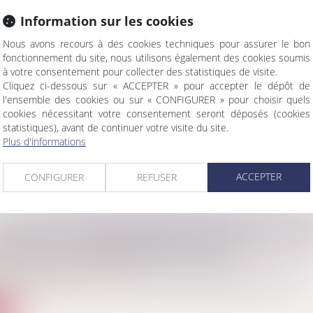
Information sur les cookies
Nous avons recours à des cookies techniques pour assurer le bon
fonctionnement du site, nous utilisons également des cookies soumis
à votre consentement pour collecter des statistiques de visite.
 PUBLIQUE ET ÉCONOMIE CIRCULAIRE
Cliquez ci-dessous sur « ACCEPTER » pour accepter le dépôt de
l'ensemble des cookies ou sur « CONFIGURER » pour choisir quels
Droit de la commande publique
cookies nécessitant votre consentement seront déposés (cookies
9 février 2024 fixe la liste des produits relevant de chaque cat..
statistiques), avant de continuer votre visite du site.
Plus d'informations
te
ACCEPTER
CONFIGURER
REFUSER
OISINS : L’AUTORITÉ PRONONCE UNE SANCTION 
 D’EUROS À L’ENCONTRE DE GOOGLE
cial
/
Droit de la concurrence
s : l’Autorité prononce une sanction de 250 millions d’euros à l..