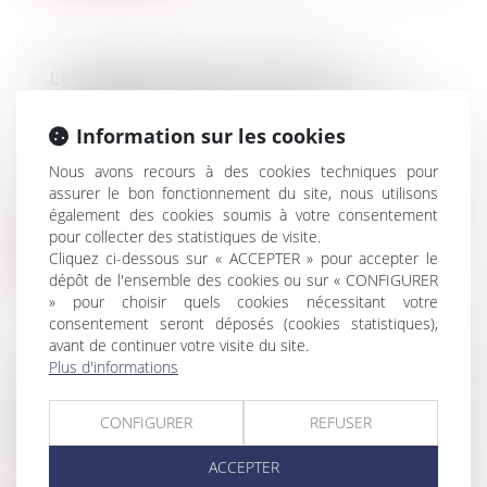
LES INFRACTIONS SEXUELLES
COMMISES PAR DES MINEURS SONT
Information sur les cookies
EN FORTE HAUSSE
Droit pénal
/
Droit pénal des mineurs
Nous avons recours à des cookies techniques pour
Un rapport du ministère de la Justice recense un
assurer le bon fonctionnement du site, nous utilisons
bond de 77 % des infractions...
également des cookies soumis à votre consentement
pour collecter des statistiques de visite.
Lire la suite
Cliquez ci-dessous sur « ACCEPTER » pour accepter le
dépôt de l'ensemble des cookies ou sur « CONFIGURER
» pour choisir quels cookies nécessitant votre
consentement seront déposés (cookies statistiques),
avant de continuer votre visite du site.
Plus d'informations
NEOVACS : LEVÉE DE FONDS DE 0,25
MILLION D'EUROS
CONFIGURER
REFUSER
Droit des sociétés
/
Levées de fonds
ACCEPTER
(AOF) - Néovacs annonce une levée de fonds de