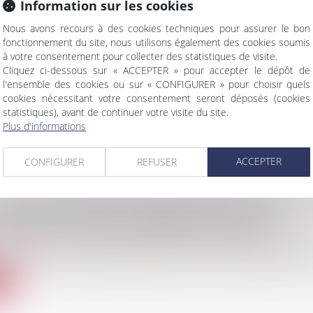
Information sur les cookies
Nous avons recours à des cookies techniques pour assurer le bon
AL MARKET ACT, UN CADRE EUROPÉEN POUR LA
fonctionnement du site, nous utilisons également des cookies soumis
NCE EN LIGNE
à votre consentement pour collecter des statistiques de visite.
Cliquez ci-dessous sur « ACCEPTER » pour accepter le dépôt de
cial
/
Droit de la concurrence
l'ensemble des cookies ou sur « CONFIGURER » pour choisir quels
re 2020, la Commission européenne a présenté ses deux propo
cookies nécessitant votre consentement seront déposés (cookies
statistiques), avant de continuer votre visite du site.
te
Plus d'informations
ACCEPTER
CONFIGURER
REFUSER
ION DES SOCIÉTÉS COTÉES ET NON COTÉES : LA
TAIRE DU CODE DE COMMERCE S’ADAPTE
iétés
/
Droit des sociétés commerciales et professionnelles
e l’ordonnance du 16 septembre 2020, un décret du 29 décembr
te