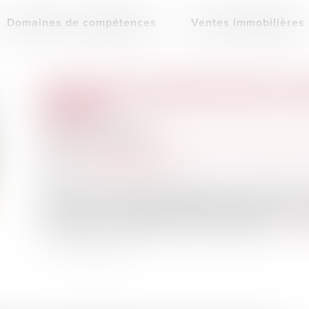
Domaines de compétences
Ventes immobilières
DANS LE CADRE D'UNE SUCCESSION, COMMENT LA NOUV
INDIVISION ?
Publié le :
04/04/2025
Droit de la famille, des personnes et de leur patrimoin
Source :
edito.seloger.com
En France, des milliers de logements restent vacants, 
années. Pour y remédier, l’Assemblée nationale vient d
l’indivision. Un tournant pour les successions ?...
Lire 