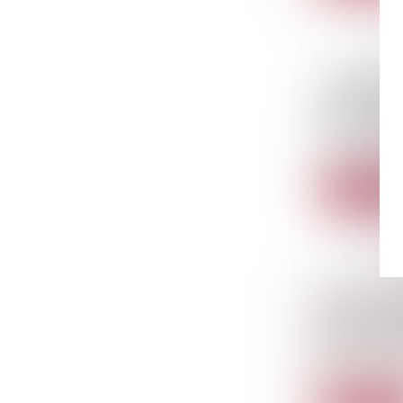
COMPÉTEN
NATURE D
Droit commer
Dans un litig
Lire la sui
DANS LE 
LÉGISLATI
Droit de la f
En France, de