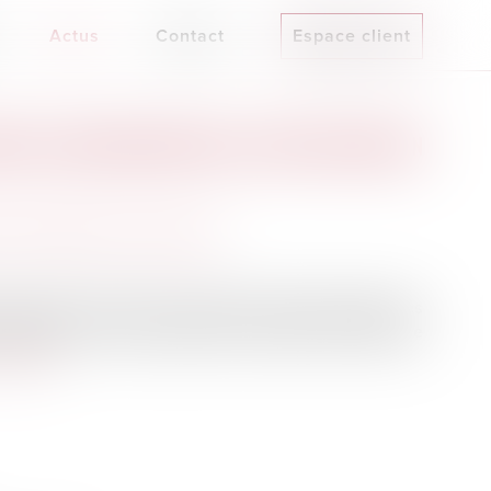
Actus
Contact
Espace client
ELLE LÉGISLATION SIMPLIFIE LA VENTE DES BIENS EN
e
/
Patrimoine et succession
faute d’accord entre les héritiers. Parfois pendant des
’adopter une loi qui propose d’assouplir les règles de
la suite