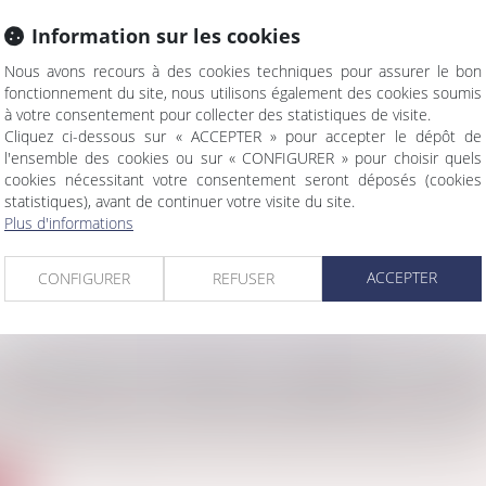
Information sur les cookies
Nous avons recours à des cookies techniques pour assurer le bon
fonctionnement du site, nous utilisons également des cookies soumis
CE INTERNATIONALE DES JURIDICTIONS FRANÇA
à votre consentement pour collecter des statistiques de visite.
Cliquez ci-dessous sur « ACCEPTER » pour accepter le dépôt de
ÉLICTUELLE DE L’ACTION EN RUPTURE BRUTALE !
l'ensemble des cookies ou sur « CONFIGURER » pour choisir quels
cial
/
Droit de la concurrence
cookies nécessitant votre consentement seront déposés (cookies
e opposant une société américaine à une société française, la C
statistiques), avant de continuer votre visite du site.
Plus d'informations
te
ACCEPTER
CONFIGURER
REFUSER
CADRE D'UNE SUCCESSION, COMMENT LA NOUV
ON SIMPLIFIE LA VENTE DES BIENS EN INDIVISI
amille, des personnes et de leur patrimoine
/
Patrimoine et succ
s milliers de logements restent vacants, faute d’accord entre le