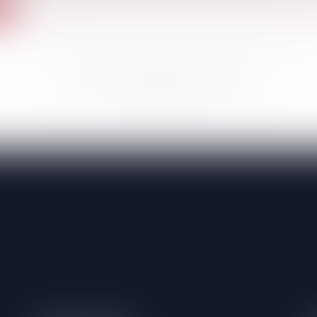
te
<<
<
...
178
179
180
181
182
183
184
...
>
>>