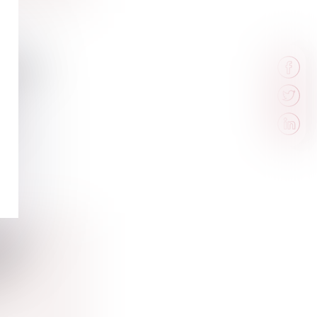
ISES :
o...
ELLE
ON ?
ession
...