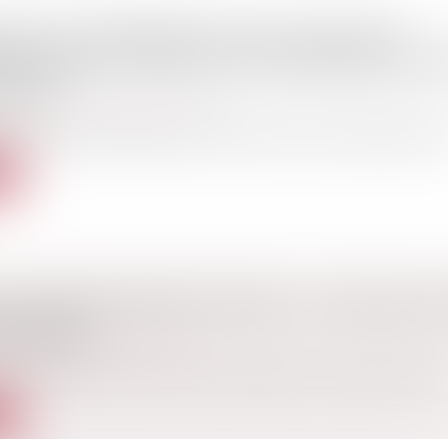
TION DU BAROMÈTRE 2024 DES FUSIONS ET
IONS DANS LE SECTEUR DE L'ASSURANCE EN EU
ULTING
iétés
/
Fusions et acquisitions
défis macroéconomiques, l'activité des fusions-acquisitions dan
te
IC D'ASSAINISSEMENT ERRONÉ : UN PRÉJUDICE
CQUÉREUR
ier
/
Droit de la construction
nte d'un immeuble, le dossier de diagnostic technique doit oblig
te