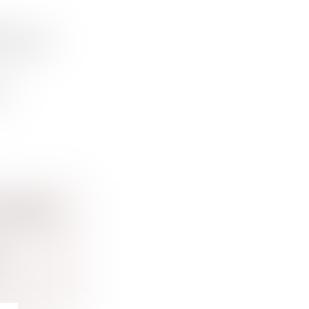
ROPE DE
s...
 CERTAIN
...