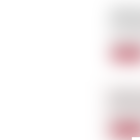
PRÉSENTA
ACQUISIT
FTI CONS
Droit des soc
En dépit des 
Lire la sui
DIAGNOST
POUR L'A
Droit immobil
Lors de la ve
Lire la sui