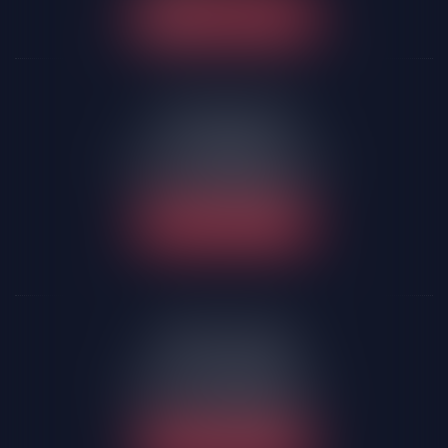
NOUS CONTACTER
LA-ROCHE-SUR-YON
58 rue Molière
85005 LA ROCHE-SUR-YON
Tél :
02 51 24 09 10
NOUS LOCALISER
SABLES D'OLONNE
77 rue des Halles
85105 Les Sables d'Olonne
Tél :
02 51 32 44 40