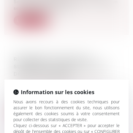
Selon l’article 222-32 du Code pénal, l’exhibition
sexuelle imposée à la vue...
Lire la suite
RÈGLEMENT DES DROITS DE
SUCCESSION : QUID DES DATES ET
DÉLAIS DE PAIEMENT ?
Droit de la famille, des personnes et de leur
patrimoine
/
Patrimoine et succession
Information sur les cookies
Le décès d’une personne entraîne régulièrement
et inévitablement l’obligation...
Nous avons recours à des cookies techniques pour
assurer le bon fonctionnement du site, nous utilisons
également des cookies soumis à votre consentement
Lire la suite
pour collecter des statistiques de visite.
Cliquez ci-dessous sur « ACCEPTER » pour accepter le
dépôt de l'ensemble des cookies ou sur « CONFIGURER