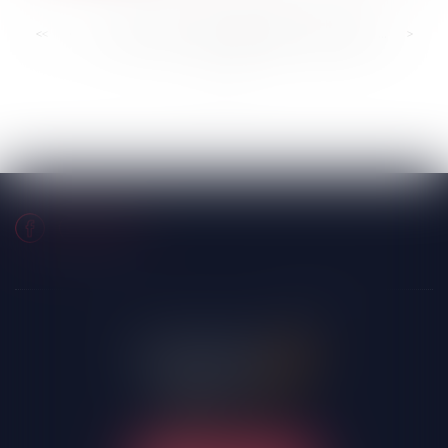
<<
<
...
313
314
315
316
317
318
319
...
>
>>