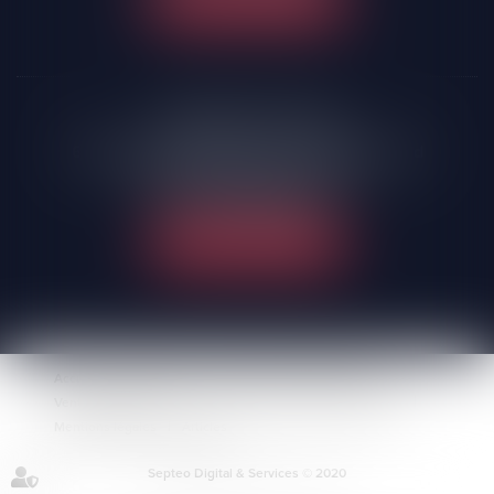
NOUS LOCALISER
FONTENAY-LE-COMTE
66 Avenue du Président François Mitterrand
85200 Fontenay-le-Comte
Tél :
02 51 69 00 37
NOUS LOCALISER
Accueil
Le cabinet
Domaines de compétences
Ventes immobilières
Actus
Contact
Plan du site
Mentions légales
Articles
Septeo Digital & Services © 2020