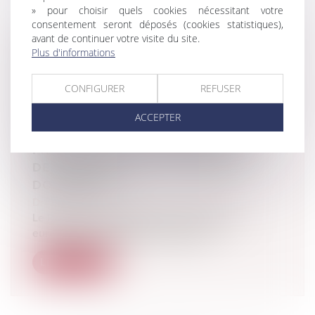
» pour choisir quels cookies nécessitant votre
consentement seront déposés (cookies statistiques),
avant de continuer votre visite du site.
DÉCLARATION COMMUNE DU RÉSEAU
Plus d'informations
EUROPÉEN DE CONCURRENCE SUR
L’INITIATIVE DE LA COMMISSION
CONFIGURER
REFUSER
EUROPÉENNE D’ADOPTER DES LIGNES
DIRECTRICES SUR L'APPLICATION DE
ACCEPTER
L'ARTICLE 102 DU TFUE AUX
PRATIQUES D’ÉVICTION ABUSIVES
DES ENTREPRISES EN POSITION
DOMINANTE
Droit commercial
/
Droit de la concurrence
Le REC salue l'initiative de la Commission
européenne d'adopter des lignes di...
Lire la suite