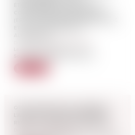
ÉTABLISSEMENTS PUBLICS DE
COOPÉRATION INTERCOMMUNALE
(EPCI) | MINISTÈRE DE L'AGRICULTURE
ET DE LA SOUVERAINETÉ
ALIMENTAIRE
Droit rural
/
Alimentation et animaux
Le ministère de l’Agriculture et de la
Souveraineté alimentaire a ouvert, ce...
Lire la suite
QPC : RETOUR SUR LA CLARTÉ DE
L’ARTICLE 222-32 DU CODE PÉNAL
RELATIF À L’EXHIBITION SEXUELLE
Droit pénal
/
(NPU) Infraction