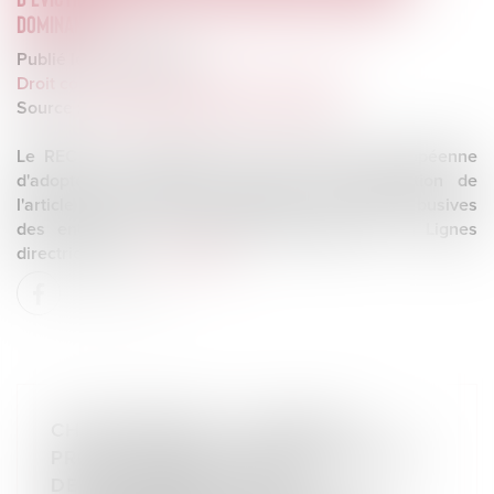
DOMINANTE
Publié le :
12/09/2024
Droit commercial
/
Droit de la concurrence
Source :
www.autoritedelaconcurrence.fr
Le REC salue l'initiative de la Commission européenne
d'adopter des lignes directrices sur l'application de
l'article 102 du TFUE aux pratiques d'éviction abusives
des entreprises en position dominante (les « Lignes
directrices »)...
Lire la suite
CHATS ERRANTS : UN APPEL À
PROJETS POUR SOUTENIR L’ACTION
DES COMMUNES ET DES