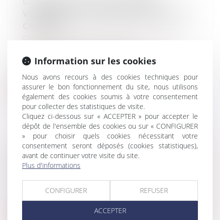
COMMENT AIDER LES FEMMES
VICTIMES DE VIOLENCES AU SEIN DU
COUPLE ?
Droit de la famille, des personnes et de leur
patrimoine
/
Violences familiales
Information sur les cookies
L'État publie un guide pratique pour mieux
accueillir les femmes victimes de...
Nous avons recours à des cookies techniques pour
assurer le bon fonctionnement du site, nous utilisons
Lire la suite
également des cookies soumis à votre consentement
pour collecter des statistiques de visite.
Cliquez ci-dessous sur « ACCEPTER » pour accepter le
dépôt de l'ensemble des cookies ou sur « CONFIGURER
» pour choisir quels cookies nécessitant votre
consentement seront déposés (cookies statistiques),
DÉFAILLANCE D'UNE ENTREPRISE
avant de continuer votre visite du site.
Plus d'informations
PARTENAIRE : COMMENT RÉAGIR ?
Droit des sociétés
/
Procédures collectives
CONFIGURER
REFUSER
Vous êtes en litige avec une entreprise avec
laquelle vous aviez signé un con...
ACCEPTER