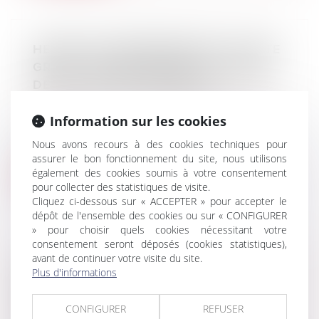
HEURES SUPPLÉMENTAIRES ET FAUTE
GRAVE : DOUBLE RAPPEL À L’ORDRE
DE LA COUR DE CASSATION
Droit du travail - Salariés
/
Relation individuelles
Information sur les cookies
au travail
La preuve des heures supplémentaires repose
Nous avons recours à des cookies techniques pour
sur un mécanisme partagé : le sal...
assurer le bon fonctionnement du site, nous utilisons
également des cookies soumis à votre consentement
Lire la suite
pour collecter des statistiques de visite.
Cliquez ci-dessous sur « ACCEPTER » pour accepter le
dépôt de l'ensemble des cookies ou sur « CONFIGURER
» pour choisir quels cookies nécessitant votre
consentement seront déposés (cookies statistiques),
avant de continuer votre visite du site.
Plus d'informations
VOTE DES DÉTENUS : IL EST
IMPÉRATIF DE PRÉSERVER LA
SINCÉRITÉ DU SCRUTIN
CONFIGURER
REFUSER