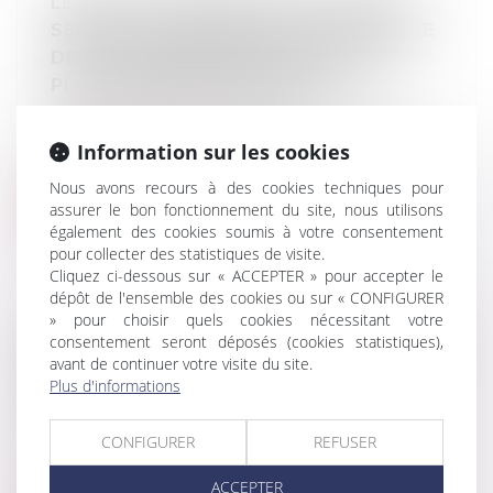
LE DIGITAL SERVICES ACT (DSA) AU
SERVICE D’UNE PROTECTION ACCRUE
DES CONSOMMATEURS FACE AUX
PLATEFORMES NUMÉRIQUES
Droit de la consommation
Partant du constat que la directive e-commerce
Information sur les cookies
ne répond plus aux enjeux actu...
Nous avons recours à des cookies techniques pour
Lire la suite
assurer le bon fonctionnement du site, nous utilisons
également des cookies soumis à votre consentement
pour collecter des statistiques de visite.
Cliquez ci-dessous sur « ACCEPTER » pour accepter le
dépôt de l'ensemble des cookies ou sur « CONFIGURER
» pour choisir quels cookies nécessitant votre
consentement seront déposés (cookies statistiques),
RAPPORT DE LA COUR DES COMPTES
avant de continuer votre visite du site.
SUR LES AGENTS CONTRACTUELS
Plus d'informations
DANS LA FONCTION PUBLIQUE
Droit public
/
Droit administratif
CONFIGURER
REFUSER
Plus d’un million d’agents contractuels civils
travaillent aujourd’hui dans l...
ACCEPTER