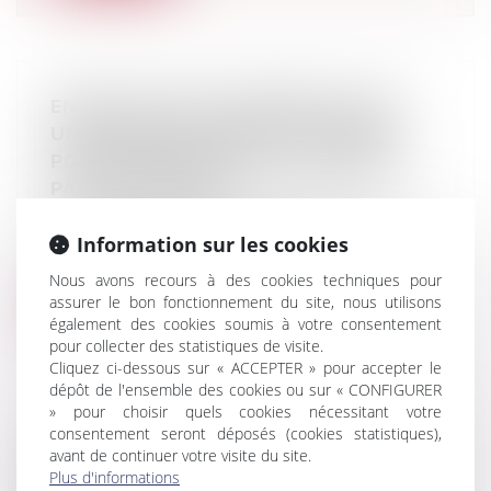
ENERCOOP MIDI-PYRÉNÉES LANCE
UNE LEVÉE DE FONDS CITOYENNE
POUR DÉVELOPPER DE NOUVEAUX
PARCS SOLAIRES
Droit des sociétés
/
Levées de fonds
Information sur les cookies
La coopérative d'énergie verte locale souhaite
lever 500 000 euros d'épargne...
Nous avons recours à des cookies techniques pour
assurer le bon fonctionnement du site, nous utilisons
Lire la suite
également des cookies soumis à votre consentement
pour collecter des statistiques de visite.
Cliquez ci-dessous sur « ACCEPTER » pour accepter le
dépôt de l'ensemble des cookies ou sur « CONFIGURER
» pour choisir quels cookies nécessitant votre
consentement seront déposés (cookies statistiques),
LA PROTECTION FONCTIONNELLE
avant de continuer votre visite du site.
Plus d'informations
PEUT-ELLE ÊTRE