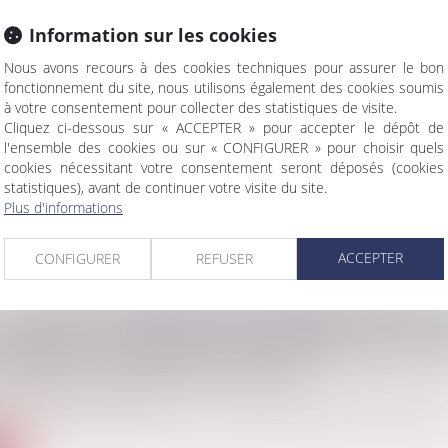
Information sur les cookies
Nous avons recours à des cookies techniques pour assurer le bon
CE DU DROIT DE PRÉEMPTION DES LOCATAIRES
fonctionnement du site, nous utilisons également des cookies soumis
ANT N’EST PAS SOUMIS AU PAIEMENT DES COM
à votre consentement pour collecter des statistiques de visite.
Cliquez ci-dessous sur « ACCEPTER » pour accepter le dépôt de
ier
l'ensemble des cookies ou sur « CONFIGURER » pour choisir quels
ires qui souhaitent vendre leur bien mis en location doivent pro
cookies nécessitant votre consentement seront déposés (cookies
statistiques), avant de continuer votre visite du site.
te
Plus d'informations
ACCEPTER
CONFIGURER
REFUSER
 RECOURS AUX SERVICES D'UNE PERSONNE EXE
DISSIMULÉ : PRÉCISIONS CONCERNANT LES ATT
ARITÉ DE LA SITUATION SOCIALE
Droit pénal des affaires
 morale qui contracte avec une entreprise établie ou domiciliée