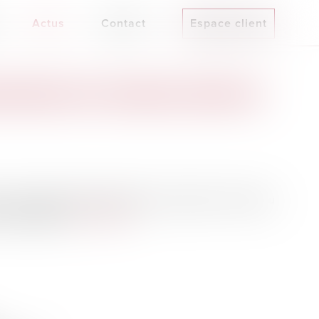
Actus
Contact
Espace client
S BÉNÉFICIANT N’EST PAS SOUMIS AU PAIEMENT DES
s en location doivent proposer en premier la vente au
 de préemption.
Lire la suite