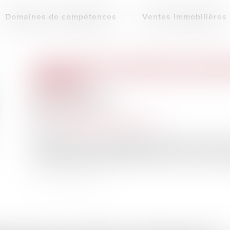
Domaines de compétences
Ventes immobilières
L'EXERCICE DU DROIT DE PRÉEMPTION DES LOCATAIRE
COMMISSIONS
Publié le :
08/03/2023
Droit immobilier
Source :
www.lemag-juridique.com
Les propriétaires qui souhaitent vendre leur bien mi
locataire, pour éventuellement qu’il exerce son droit