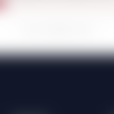
te
<<
<
...
643
644
645
646
647
648
649
...
>
>>