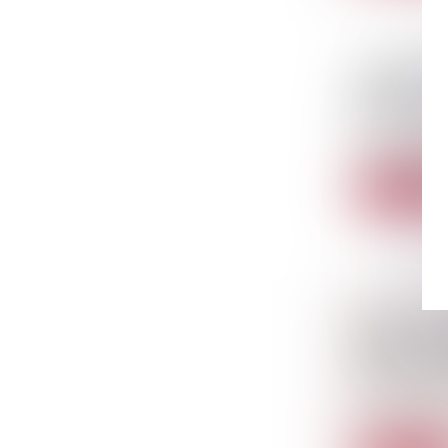
L'EXERCI
BÉNÉFICI
Droit immobil
Les propriéta
Lire la sui
DÉLIT DE
TRAVAIL 
DE RÉGUL
Droit pénal
/
« La personne