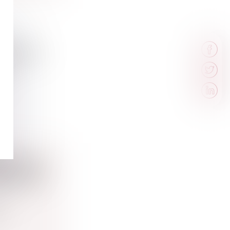
MISSIONS
...
RÇANT UN
ESTATIONS
...