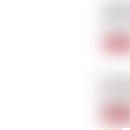
ENTRÉE E
L’ENCADR
DÉMARCH
Droit de la 
Ce mercredi 1
Lire la sui
SANCTION
DE L’ALT
Droit public
Pour apprécie
Lire la sui