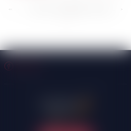
<<
<
...
353
354
355
356
357
358
359
...
>
>>