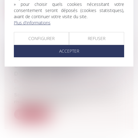
» pour choisir quels cookies nécessitant votre
consentement seront déposés (cookies statistiques),
Lire la suite
avant de continuer votre visite du site.
Plus d'informations
CONFIGURER
REFUSER
ACCEPTER
ENVIRONNEMENT : CADRE
RÉGLEMENTAIRE DES
CONSERVATOIRES RÉGIONAUX
D’ESPACES NATURELS
Droit de l'environnement
/
Travaux et impact
environnemental
Selon le Centre d'études et d'expertise sur les
risques, l'environnement, la...
Lire la suite