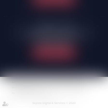
NOUS LOCALISER
FONTENAY-LE-COMTE
66 Avenue du Président François Mitterrand
85200 Fontenay-le-Comte
Tél :
02 51 69 00 37
NOUS LOCALISER
Accueil
Le cabinet
Domaines de compétences
Ventes immobilières
Actus
Contact
Plan du site
Mentions légales
Articles
Septeo Digital & Services © 2020