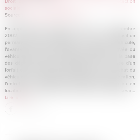
Droit du travail - Employeurs
/
Droit de la protection
sociale
Source :
www.lemag-juridique.com
En application de l’article 3 de l’arrêté du 10 décembre
2002, « lorsque l'employeur met à la disposition
permanente du travailleur salarié ou assimilé un véhicule,
l'avantage en nature constitué par l'utilisation privée du
véhicule est évalué, sur option de l'employeur, sur la base
des dépenses réellement engagées ou sur la base d'un
forfait annuel estimé en pourcentage du coût d'achat du
véhicule ou du coût global annuel comprenant la location,
l'entretien et l'assurance du véhicule en location ou en
location avec option d'achat, toutes taxes comprises »...
Lire la suite