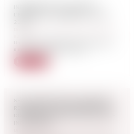
INFORMATIONS DU SALARIÉ À
L’EMBAUCHE : L’ARRÊTÉ DU 3 JUIN
2024
Droit du travail - Salariés
/
Relation individuelles
au travail
Un arrêté du 3 juin 2024, JO du 16, propose en
annexe les 5 modèles de docume...
Lire la suite
SEUL L’EMPLOYEUR DU SALARIÉ EST
REDEVABLE D’UNE INDEMNISATION
COMPLÉMENTAIRE EN CAS DE FAUTE
INEXCUSABLE
Droit du travail - Employeurs
/
Responsabilité