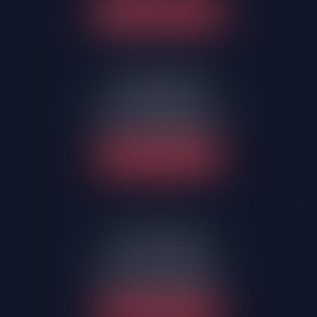
NOUS CONTACTER
LA-ROCHE-SUR-YON
58 rue Molière
85005 LA ROCHE-SUR-YON
Tél :
02 51 24 09 10
NOUS LOCALISER
SABLES D'OLONNE
77 rue des Halles
85105 Les Sables d'Olonne
Tél :
02 51 32 44 40