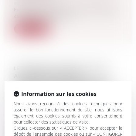
accident du travail
En application des articles L. 452-1, L. 452-2 et L.
452-3 du Code de la sécu...
Lire la suite
LES FORFAITS D'ÉVALUATION DES
AVANTAGES EN NATURE
CONSTITUENT DES ÉVALUATIONS
MINIMALES, IRREMPLAÇABLES PAR
Information sur les cookies
DES MONTANTS SUPÉRIEURS D'UN
Nous avons recours à des cookies techniques pour
COMMUN ACCORD
assurer le bon fonctionnement du site, nous utilisons
Droit du travail - Employeurs
/
Droit de la
également des cookies soumis à votre consentement
protection sociale
pour collecter des statistiques de visite.
En application de l’article 3 de l’arrêté du 10
Cliquez ci-dessous sur « ACCEPTER » pour accepter le
dépôt de l'ensemble des cookies ou sur « CONFIGURER
décembre 2002, « lorsque l'em...