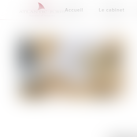
Accueil
Le cabinet