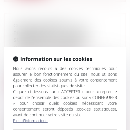
CLAUSE DE PRÉCIPUT : LE
PRÉLÈVEMENT DU CONJOINT
SURVIVANT N’EST PAS UNE
OPÉRATION DE PARTAGE
Droit de la famille, des personnes et de leur
Information sur les cookies
patrimoine
/
Patrimoine et succession
Le prélèvement préciputaire prévu par l’article
Nous avons recours à des cookies techniques pour
assurer le bon fonctionnement du site, nous utilisons
1515 du Code civil permet à u...
également des cookies soumis à votre consentement
pour collecter des statistiques de visite.
Lire la suite
Cliquez ci-dessous sur « ACCEPTER » pour accepter le
dépôt de l'ensemble des cookies ou sur « CONFIGURER
» pour choisir quels cookies nécessitant votre
consentement seront déposés (cookies statistiques),
avant de continuer votre visite du site.
Plus d'informations
INFRACTIONS AU DROIT DU TRAVAIL :