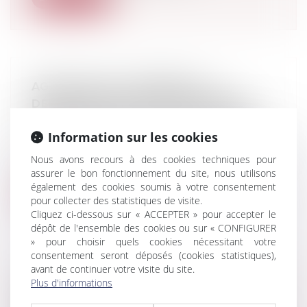
AGRICULTURE : PRÉVENIR LA
DÉSINSERTION PROFESSIONNELLE
DES EXPLOITANTS ET DES SALARIÉS
Information sur les cookies
Droit rural
Les non-salariés et salariés agricoles en arrêt de
Nous avons recours à des cookies techniques pour
travail peuvent désormais...
assurer le bon fonctionnement du site, nous utilisons
également des cookies soumis à votre consentement
Lire la suite
pour collecter des statistiques de visite.
Cliquez ci-dessous sur « ACCEPTER » pour accepter le
dépôt de l'ensemble des cookies ou sur « CONFIGURER
» pour choisir quels cookies nécessitant votre
consentement seront déposés (cookies statistiques),
avant de continuer votre visite du site.
Plus d'informations
L’ATTEINTE À LA LIBERTÉ
D’EXPRESSION EST ADMISE AU NOM