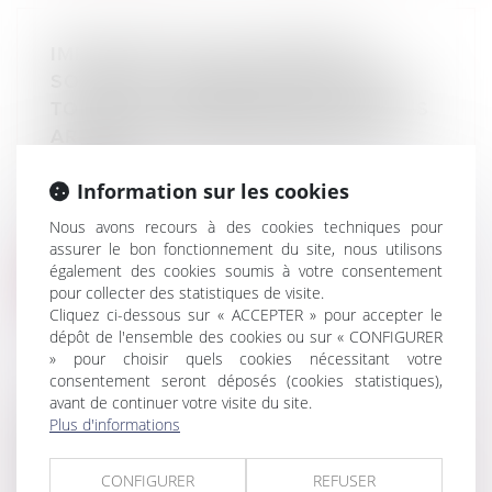
IMPLANTATION DES PANNEAUX
SOLAIRES : UNE INSTRUCTION FAIT
TOUTE LA LUMIÈRE SUR LE RÔLE DES
ARCHITECTES DES BÂTIMENTS DE
FRANCE
Information sur les cookies
Droit public
/
Droit de l'urbanisme
A travers la "doctrine nationale" diffusée par la
Nous avons recours à des cookies techniques pour
voie d’une instruction inte...
assurer le bon fonctionnement du site, nous utilisons
également des cookies soumis à votre consentement
Lire la suite
pour collecter des statistiques de visite.
Cliquez ci-dessous sur « ACCEPTER » pour accepter le
dépôt de l'ensemble des cookies ou sur « CONFIGURER
» pour choisir quels cookies nécessitant votre
consentement seront déposés (cookies statistiques),
avant de continuer votre visite du site.
Plus d'informations
VÉGÉTALISATION DES FAÇADES ET
DES TOITURES : LES CONDITIONS
CONFIGURER
REFUSER
POUR DÉROGER AU PLU SONT FIXÉES