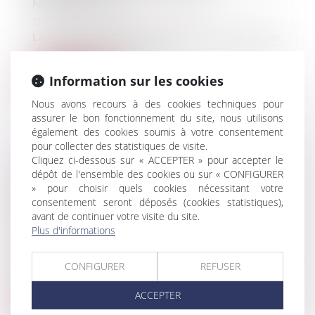
NOUVELLE LOI
Droit public
/
Droit de l'urbanisme
La Cour de cassation a été saisie d’une demande
d’avis par le tribunal judici...
Information sur les cookies
Lire la suite
Nous avons recours à des cookies techniques pour
assurer le bon fonctionnement du site, nous utilisons
également des cookies soumis à votre consentement
pour collecter des statistiques de visite.
Cliquez ci-dessous sur « ACCEPTER » pour accepter le
dépôt de l'ensemble des cookies ou sur « CONFIGURER
EXTENSION DE LA NOTION DE
» pour choisir quels cookies nécessitant votre
MISSION DE SERVICE PUBLIC AUX
consentement seront déposés (cookies statistiques),
GARDIENS D’IMMEUBLES DE
avant de continuer votre visite du site.
BAILLEURS SOCIAUX
Plus d'informations
Droit pénal
/
(NPU) Infraction
Selon l’article 433-5 du Code pénal, constituent
CONFIGURER
REFUSER
un outrage « les paroles, ge...
ACCEPTER
Lire la suite