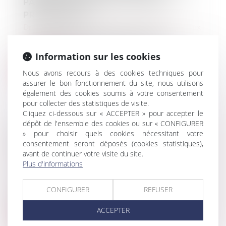
PARCELLE AGRICOLE : QUI EST
PRIORITAIRE ?
Droit rural
/
Cession d'exploitation et baux ruraux
Lorsque plusieurs agriculteurs demandent
l’autorisation d’exploiter une même...
Information sur les cookies
Lire la suite
Nous avons recours à des cookies techniques pour
assurer le bon fonctionnement du site, nous utilisons
également des cookies soumis à votre consentement
pour collecter des statistiques de visite.
Cliquez ci-dessous sur « ACCEPTER » pour accepter le
dépôt de l'ensemble des cookies ou sur « CONFIGURER
» pour choisir quels cookies nécessitant votre
NAISSANCE OU ADOPTION D’UN
consentement seront déposés (cookies statistiques),
ENFANT : DU NOUVEAU !
avant de continuer votre visite du site.
Droit du travail - Salariés
/
Droit de la protection
Plus d'informations
sociale
La durée d’affiliation requise pour bénéficier
CONFIGURER
REFUSER
d’indemnités journalières dans...
ACCEPTER
Lire la suite