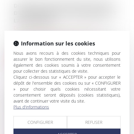
DONATION AU PERSONNEL SALARIÉ
D’UNE ENTREPRISE : RELÈVEMENT DE
L’ABATTEMENT
Droit de la famille, des personnes et de leur
patrimoine
/
Patrimoine et succession
La loi de finances pour 2024 a relevé à 500.000
Information sur les cookies
€, le montant de l’abattement...
Nous avons recours à des cookies techniques pour
assurer le bon fonctionnement du site, nous utilisons
Lire la suite
également des cookies soumis à votre consentement
pour collecter des statistiques de visite.
Cliquez ci-dessous sur « ACCEPTER » pour accepter le
dépôt de l'ensemble des cookies ou sur « CONFIGURER
» pour choisir quels cookies nécessitant votre
consentement seront déposés (cookies statistiques),
LES PLANS AMBITION BIO 2027 ET
avant de continuer votre visite du site.
Plus d'informations
ECOPHYTO 2030 OU L’AGRICULTURE
AUX DEUX VISAGES
Droit rural
CONFIGURER
REFUSER
Pour répondre aux revendications du monde