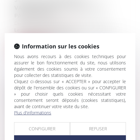
SEULE LA VICTIME PEUT
VALABLEMENT SE CONSTITUER
PARTIE CIVILE !
Droit pénal
/
Procédure pénale
Le droit de porter plainte et de se constituer
partie civile est réservé à la...
Information sur les cookies
Lire la suite
Nous avons recours à des cookies techniques pour
assurer le bon fonctionnement du site, nous utilisons
également des cookies soumis à votre consentement
pour collecter des statistiques de visite.
Cliquez ci-dessous sur « ACCEPTER » pour accepter le
dépôt de l'ensemble des cookies ou sur « CONFIGURER
SUCCESSION ENTRE FRÈRES ET
» pour choisir quels cookies nécessitant votre
SOEURS VIVANT ENSEMBLE : PAS
consentement seront déposés (cookies statistiques),
avant de continuer votre visite du site.
D'EXONÉRATION POUR LE
Plus d'informations
COLLATÉRAL PACSÉ
Droit de la famille, des personnes et de leur
CONFIGURER
REFUSER
patrimoine
/
Patrimoine et succession
Un frère ou une soeur domicilié avec le défunt