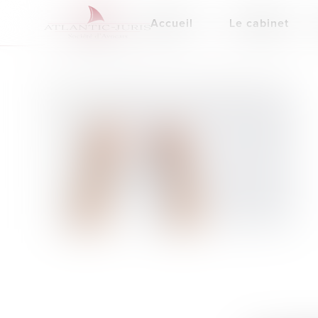
Accueil
Le cabinet