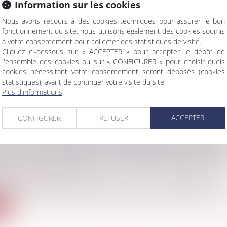
Information sur les cookies
Nous avons recours à des cookies techniques pour assurer le bon
ION CONSTITUTIONNELLE SUR L’ENVIRONNEMENT
fonctionnement du site, nous utilisons également des cookies soumis
S SEMÉ D’EMBÛCHES
à votre consentement pour collecter des statistiques de visite.
Cliquez ci-dessous sur « ACCEPTER » pour accepter le dépôt de
nvironnement
l'ensemble des cookies ou sur « CONFIGURER » pour choisir quels
de la République a annoncé que la révision constitutionnelle se
cookies nécessitant votre consentement seront déposés (cookies
statistiques), avant de continuer votre visite du site.
te
Plus d'informations
ACCEPTER
CONFIGURER
REFUSER
PÉNALE DES MINEURS : LES MESURES PHARES DE
Droit pénal des mineurs
ctifs de la réforme est de réduire le recours à la détention pro..
te