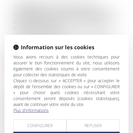
COMMANDE PUBLIQUE ET LES
MESURES DE LA LOI D'ACCÉLÉRATION
ET DE SIMPLIFICATION DE L'ACTION
PUBLIQUE (ASAP)
Droit public
/
Droit de la commande publique
Une fiche technique précise les dispositions de la
Information sur les cookies
loi d'accélération et de s...
Nous avons recours à des cookies techniques pour
Lire la suite
assurer le bon fonctionnement du site, nous utilisons
également des cookies soumis à votre consentement
pour collecter des statistiques de visite.
Cliquez ci-dessous sur « ACCEPTER » pour accepter le
dépôt de l'ensemble des cookies ou sur « CONFIGURER
» pour choisir quels cookies nécessitant votre
consentement seront déposés (cookies statistiques),
PROPOSITION DE LOI SANTÉ AU
avant de continuer votre visite du site.
TRAVAIL : UNE DEUXIÈME MANCHE
Plus d'informations
POUR LES PARTENAIRES SOCIAUX ?
Droit du travail - Employeurs
/
Droit de la
CONFIGURER
REFUSER
protection sociale