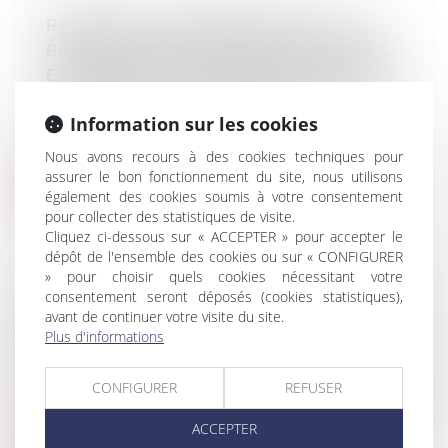
RÉUSSIR SA LEVÉE DE FONDS : LE
PILOTAGE DES DONNÉES UN CRITÈRE
ESSENTIEL POUR LES INVESTISSEURS
Droit des sociétés
/
Levées de fonds
Information sur les cookies
Les start-ups françaises ne soient mises en
lumière dans l'espace médiatique...
Nous avons recours à des cookies techniques pour
assurer le bon fonctionnement du site, nous utilisons
Lire la suite
également des cookies soumis à votre consentement
pour collecter des statistiques de visite.
Cliquez ci-dessous sur « ACCEPTER » pour accepter le
dépôt de l'ensemble des cookies ou sur « CONFIGURER
» pour choisir quels cookies nécessitant votre
consentement seront déposés (cookies statistiques),
CESSION À PRIX MINORÉ ET ACTE
avant de continuer votre visite du site.
Plus d'informations
ANORMAL DE GESTION
Droit pénal
/
Droit pénal des affaires
CONFIGURER
REFUSER
En mai 2011, une SARL a vendu à un marchand de
biens un fonds de commerce de...
ACCEPTER