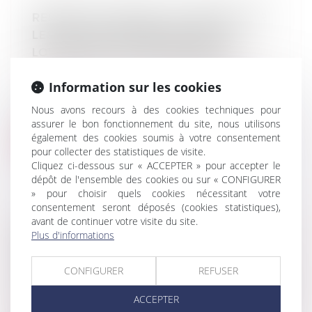
RESPECT DU DROIT DU TRAVAIL PAR
LES PLATES-FORMES DE VTC ET
LOYAUTÉ DE LA CONCURRENCE
Droit du travail - Salariés
/
Relation individuelles
Information sur les cookies
au travail
Une société gestionnaire d’une centrale de
Nous avons recours à des cookies techniques pour
réservation de taxis en région par...
assurer le bon fonctionnement du site, nous utilisons
également des cookies soumis à votre consentement
Lire la suite
pour collecter des statistiques de visite.
Cliquez ci-dessous sur « ACCEPTER » pour accepter le
dépôt de l'ensemble des cookies ou sur « CONFIGURER
» pour choisir quels cookies nécessitant votre
consentement seront déposés (cookies statistiques),
avant de continuer votre visite du site.
Plus d'informations
REGISTRE NATIONAL DES
COPROPRIÉTÉS : UN DÉCRET POUR
PRÉCISER LES DONNÉES À DÉCLARER
CONFIGURER
REFUSER
Droit immobilier
/
Copropriété
ACCEPTER
Le décret n° 2025-831 du 19 août 2025, publié au