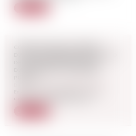
Lire la suite
CONTRAT PUBLIÉ ET DISPENSE
D’ACTION EN REVENDICATION : QUID
DE LA PUBLICATION D’UN AVIS
D’ATTRIBUTION D’UN MARCHÉ
PUBLIC ?
Droit des sociétés
/
Procédures collectives
En vertu de l’article L.624-10 du Code de
commerce, « le propriétaire d’un bi...
Lire la suite