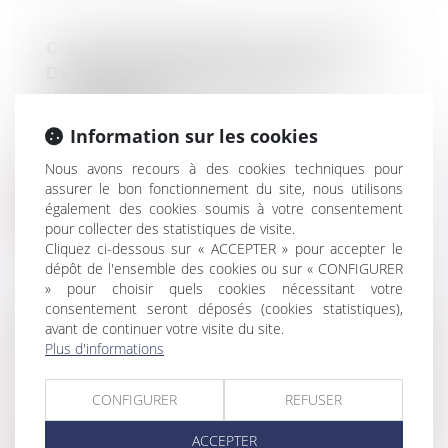
CITATION RÉGULIÈRE ET SIGNATURE
DE L’AVIS DE RÉCEPTION PAR
L’INTÉRESSÉ
Droit pénal
/
Procédure pénale
Information sur les cookies
Selon l’article 558, alinéas 1 et 2 du Code de
Nous avons recours à des cookies techniques pour
procédure pénale, si l’huissie...
assurer le bon fonctionnement du site, nous utilisons
également des cookies soumis à votre consentement
Lire la suite
pour collecter des statistiques de visite.
Cliquez ci-dessous sur « ACCEPTER » pour accepter le
dépôt de l'ensemble des cookies ou sur « CONFIGURER
» pour choisir quels cookies nécessitant votre
consentement seront déposés (cookies statistiques),
avant de continuer votre visite du site.
LA RÉGLEMENTATION SUR L’HYGIÈNE
Plus d'informations
DES ALIMENTS
Droit rural
/
Alimentation et animaux
CONFIGURER
REFUSER
Le « Paquet hygiène » est un ensemble de
règlements européens directement app...
ACCEPTER