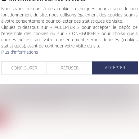
Nous avons recours à des cookies techniques pour assurer le bon
fonctionnement du site, nous utilisons également des cookies soumis
à votre consentement pour collecter des statistiques de visite.
MPLÉMENTAIRE DE CONFISCATION : OFFICE DU 
Cliquez ci-dessous sur « ACCEPTER » pour accepter le dépôt de
Procédure pénale
l'ensemble des cookies ou sur « CONFIGURER » pour choisir quels
le 706-150 du Code de procédure pénale, au cours de l’enquête 
cookies nécessitant votre consentement seront déposés (cookies
statistiques), avant de continuer votre visite du site.
te
Plus d'informations
ACCEPTER
CONFIGURER
REFUSER
ON DU PLAN DE SAUVEGARDE POUR FRAUDE À L
iétés
/
Procédures collectives
e, par une société bénéficiaire de la sauvegarde de justice, des
te