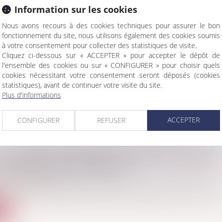
Information sur les cookies
Nous avons recours à des cookies techniques pour assurer le bon
fonctionnement du site, nous utilisons également des cookies soumis
 UN PROTOCOLE POUR ASSOCIER LES INFIRMIER
à votre consentement pour collecter des statistiques de visite.
 DES VIOLENCES CONJUGALES
Cliquez ci-dessous sur « ACCEPTER » pour accepter le dépôt de
amille, des personnes et de leur patrimoine
/
Violences familiale
l'ensemble des cookies ou sur « CONFIGURER » pour choisir quels
aigny, procureur de la République de Valence, et Amandine Mas
cookies nécessitant votre consentement seront déposés (cookies
statistiques), avant de continuer votre visite du site.
te
Plus d'informations
ACCEPTER
CONFIGURER
REFUSER
ISIE PÉNALE DES BIENS D'UN MAJEUR PROTÉGÉ 
DES DROITS DE LA DÉFENSE
Procédure pénale
n de l’article 706-150 du Code de procédure pénale, la décision
te