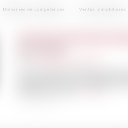
Domaines de compétences
Ventes immobilières
SIMPLIFICATION DE CERTAINES PROCÉDURES ENVIRO
Publié le :
05/08/2024
Droit de l'environnement
Source :
www.maisondescommunes85.fr
La loi n° 2023-973 du 23 octobre 2023 relative à l'indu
accélérer et simplifier les procédures administrat
l'environnement. Le décret n° 2024-742 du 6 ju
réglementaires nécessaires...
Lire la suite