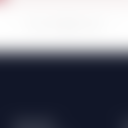
<<
<
...
331
332
333
334
335
336
337
...
>
>>
SABLES D'OLONNE
F