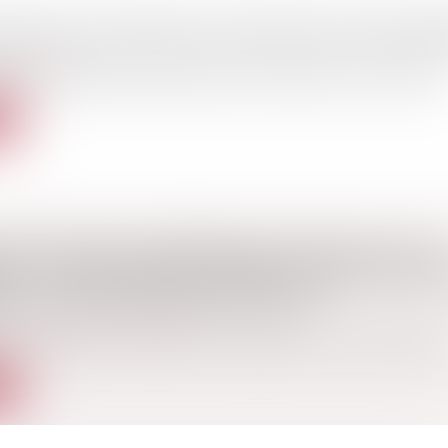
CATION DE CERTAINES PROCÉDURES ENVIRONN
nvironnement
3-973 du 23 octobre 2023 relative à l'industrie verte a introdui..
te
N EN MASSE D’INFORMATIONS LÉGALES SUR LES
SES : LE RAPPORTEUR GÉNÉRAL INDIQUE AVOIR 
RT À DEUX ACTEURS DU SECTEUR
cial
/
Droit de la concurrence
hé à deux acteurs du secteur de la diffusion en masse d’informat
te