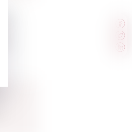
S AU
s
son,...
ET
...