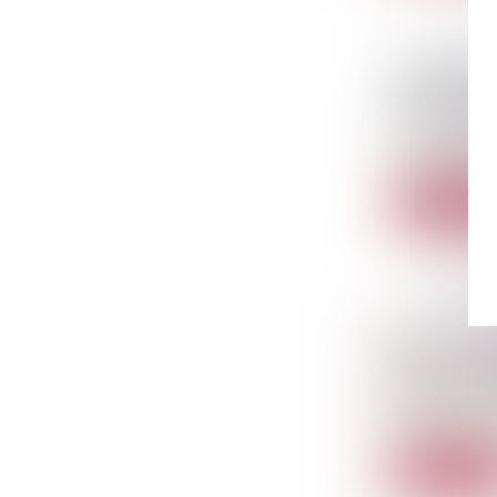
VALENCE.
REPÉRAGE
Droit de la f
Laurent de C
Lire la sui
QPC : SA
RESPECT 
Droit pénal
/
En applicatio
Lire la sui