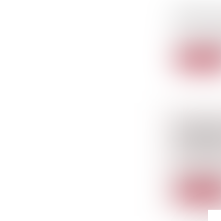
SIMPLIFI
Droit de l'e
La loi n° 202
Lire la sui
DIFFUSIO
ENTREPRI
UN RAPPO
Droit commer
Il est reproc
Lire la sui