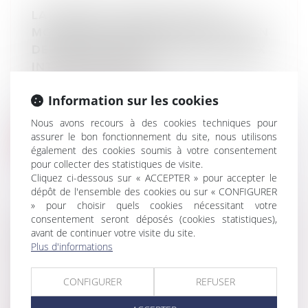
LA FRANCE, PORTE-VOIX D’UN
MORATOIRE CONTRE L’EXPLOITATION
DES FONDS MARINS DANS LES EAUX
INTERNATIONALES
Droit de l'environnement
Information sur les cookies
Mardi 17 janvier, les députés ont adopté à la
majorité absolue une résolution...
Nous avons recours à des cookies techniques pour
assurer le bon fonctionnement du site, nous utilisons
Lire la suite
également des cookies soumis à votre consentement
pour collecter des statistiques de visite.
Cliquez ci-dessous sur « ACCEPTER » pour accepter le
dépôt de l'ensemble des cookies ou sur « CONFIGURER
» pour choisir quels cookies nécessitant votre
consentement seront déposés (cookies statistiques),
LA PROCÉDURE DE SECOURS DU
avant de continuer votre visite du site.
Plus d'informations
GUICHET UNIQUE
Droit des sociétés
/
Droit des sociétés
CONFIGURER
REFUSER
commerciales et professionnelles
Fin 2022, un arrêté est venu préciser les