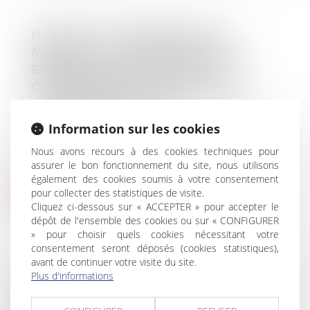
NATIONALITÉ FRANÇAISE PAR
MARIAGE : LA CONCEPTION D’UN
ENFANT HORS UNION SUFFIT À
CARACTÉRISER LA CESSATION DE
COMMUNAUTÉ DE VIE
Droit de la famille, des personnes et de leur
Information sur les cookies
patrimoine
/
Divorce et séparation
Nous avons recours à des cookies techniques pour
L’article 21-2 du Code civil prévoit que l’étranger
assurer le bon fonctionnement du site, nous utilisons
marié à un ressortissant...
également des cookies soumis à votre consentement
pour collecter des statistiques de visite.
Lire la suite
Cliquez ci-dessous sur « ACCEPTER » pour accepter le
dépôt de l'ensemble des cookies ou sur « CONFIGURER
» pour choisir quels cookies nécessitant votre
consentement seront déposés (cookies statistiques),
avant de continuer votre visite du site.
Plus d'informations
SÉCURITÉ ET ALLÉGATIONS
ENVIRONNEMENTALES DES