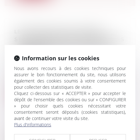
LES TEXTES SUR LES CLAUSES
STATUTAIRES D'EXCLUSION DANS LES
SAS NE VIOLENT PAS LE DROIT DE
PROPRIÉTÉ
Information sur les cookies
Droit des sociétés
/
Droit des sociétés
Nous avons recours à des cookies techniques pour
commerciales et professionnelles
assurer le bon fonctionnement du site, nous utilisons
Le Conseil constitutionnel déclare conformes au
également des cookies soumis à votre consentement
droit de propriété, constitut...
pour collecter des statistiques de visite.
Cliquez ci-dessous sur « ACCEPTER » pour accepter le
Lire la suite
dépôt de l'ensemble des cookies ou sur « CONFIGURER
» pour choisir quels cookies nécessitant votre
consentement seront déposés (cookies statistiques),
avant de continuer votre visite du site.
Plus d'informations
TONTINE ET CONFISCATION PÉNALE