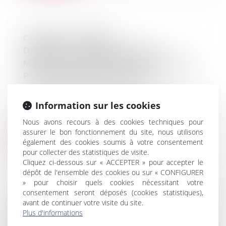
COMPTE COURANT
D’ASSOCIÉ : NOUVEAU TAUX
MAXIMAL D’INTÉRÊTS DÉDUCTIBLES
POUR L’ANNÉE CIVILE 2022
Droit des sociétés
/
Droit des sociétés
commerciales et professionnelles
Information sur les cookies
Compte tenu de la publication d’un nouveau taux
Nous avons recours à des cookies techniques pour
effectif moyen pratiqué par l...
assurer le bon fonctionnement du site, nous utilisons
également des cookies soumis à votre consentement
Lire la suite
pour collecter des statistiques de visite.
Cliquez ci-dessous sur « ACCEPTER » pour accepter le
dépôt de l'ensemble des cookies ou sur « CONFIGURER
» pour choisir quels cookies nécessitant votre
consentement seront déposés (cookies statistiques),
avant de continuer votre visite du site.
ÉTENDUE DE L’EFFET INTERRUPTIF DE
Plus d'informations
PRESCRIPTION DE L’ACTION EN