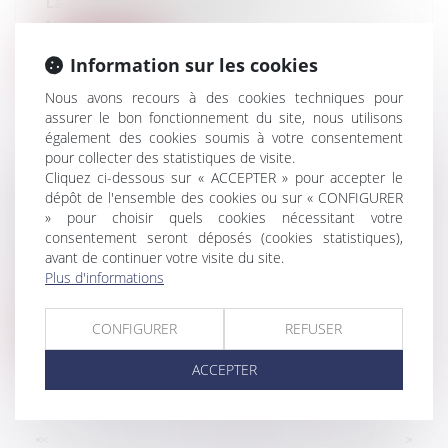
La Cour de cassation a, dans un récent, mis un
terme à l’affaire concernant l...
Information sur les cookies
Lire la suite
Nous avons recours à des cookies techniques pour
assurer le bon fonctionnement du site, nous utilisons
également des cookies soumis à votre consentement
pour collecter des statistiques de visite.
Cliquez ci-dessous sur « ACCEPTER » pour accepter le
dépôt de l'ensemble des cookies ou sur « CONFIGURER
LA STARTUP DE PUCES RÉSEAU POUR
» pour choisir quels cookies nécessitant votre
L’IA NEYE SYSTEMS LÈVE 58 M$
consentement seront déposés (cookies statistiques),
Droit des sociétés
/
Levées de fonds
avant de continuer votre visite du site.
La startup ambitionne de déployer à grande
Plus d'informations
échelle sa technologie de commutat...
CONFIGURER
REFUSER
Lire la suite
ACCEPTER
<<
<
...
160
161
162
163
164
165
166
...
>