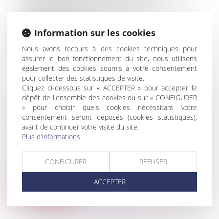
Droit immobilier
Encore du changement pour les entreprises en
charge de la réalisation des dia...
Information sur les cookies
Lire la suite
Nous avons recours à des cookies techniques pour
assurer le bon fonctionnement du site, nous utilisons
également des cookies soumis à votre consentement
pour collecter des statistiques de visite.
Cliquez ci-dessous sur « ACCEPTER » pour accepter le
dépôt de l'ensemble des cookies ou sur « CONFIGURER
» pour choisir quels cookies nécessitant votre
ACTION PAULIENNE : LA CRÉANCE
consentement seront déposés (cookies statistiques),
DOIT ÊTRE CERTAINE, MAIS PAS
avant de continuer votre visite du site.
FORCÉMENT CHIFFRÉE
Plus d'informations
Droit immobilier
L’action paulienne permet à un créancier de faire
CONFIGURER
REFUSER
déclarer inopposable un act...
ACCEPTER
Lire la suite