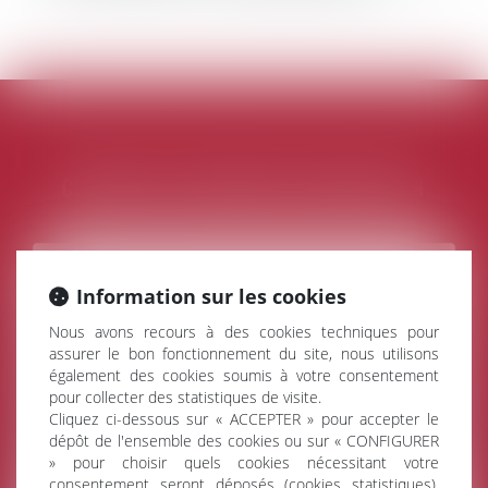
CONTACTER CATHERINE RABIN-BOUTIN
Information sur les cookies
Nous avons recours à des cookies techniques pour
assurer le bon fonctionnement du site, nous utilisons
également des cookies soumis à votre consentement
pour collecter des statistiques de visite.
Cliquez ci-dessous sur « ACCEPTER » pour accepter le
dépôt de l'ensemble des cookies ou sur « CONFIGURER
» pour choisir quels cookies nécessitant votre
consentement seront déposés (cookies statistiques),